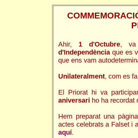
COMMEMORACIÓ 
P
Ahir,
1 d'Octubre
, va
d'Independència
que es va
que ens vam autodetermin
Unilateralment
, com es f
El Priorat hi va partici
aniversari
ho ha recordat 
Hem preparat una pàgina 
actes celebrats a Falset i 
aquí
.