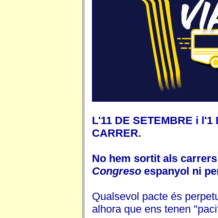
L'11 DE SETEMBRE i l
CARRER.
No hem sortit als carrers
Congreso
espanyol ni pe
Qualsevol pacte és perpetua
alhora que ens tenen "pacif