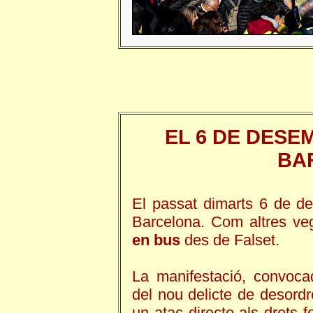
EL 6 DE DESE
BA
El passat dimarts 6 de d
Barcelona. Com altres ve
en bus
des de Falset.
La manifestació, convoca
del nou delicte de desordr
un atac directe als drets f