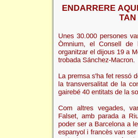
ENDARRERE AQUE
TAN
Unes 30.000 persones vam
Òmnium, el Consell de la
organitzar el
dijous 19 a M
trobada Sánchez-Macron.
La premsa s'ha fet ressó de 
la transversalitat de la c
gairebé
40 entitats
de la soc
Com altres vegades, v
Falset, amb parada a Riu
poder ser a Barcelona a le
espanyol i francès van se