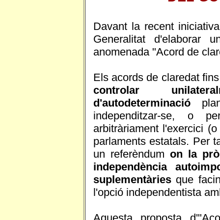
Davant la recent iniciativ
Generalitat d'elaborar 
anomenada "Acord de clare
Els acords de claredat fins
controlar unilate
d'autodeterminació
plan
independitzar-se, o pe
arbitràriament l'exercici (
parlaments estatals. Per t
un referèndum
on la prò
independència autoimp
suplementàries
que facin
l'opció independentista am
Aquesta proposta d'"Aco