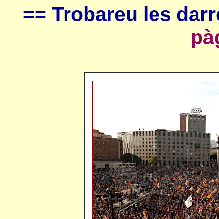
== Trobareu les dar
pà