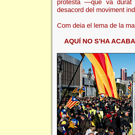
protesta —que va durat 
desacord del moviment ind
Com deia el lema de la man
AQUÍ NO S'HA ACABAT