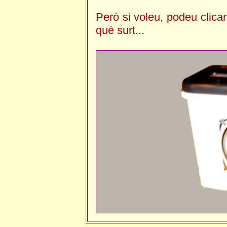
Però si voleu, podeu clica
què surt...