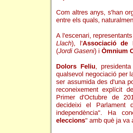
Com altres anys, s'han or
entre els quals, naturalme
A l'escenari, representant
Llach
), l'
Associació de 
(
Jordi Gaseni
) i
Òmnium C
Dolors Feliu
, president
qualsevol negociació per la
ser assumida des d'una po
reconeixement explícit d
Primer d'Octubre de 201
decideixi el Parlament 
independència". Ha co
eleccions
" amb què ja va a