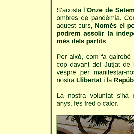
S'acosta l'
Onze de Sete
ombres de pandèmia. Com
aquest curs,
Només el pob
podrem assolir la indep
més dels partits
.
Per això, com fa gairebé 
cop davant del Jutjat de F
vespre per manifestar-
nostra
Llibertat
i la
Repúbl
La nostra voluntat s'ha 
anys, fes fred o calor.